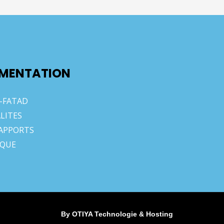
MENTATION
-FATAD
LITES
APPORTS
IQUE
By OTIYA Technologie & Hosting