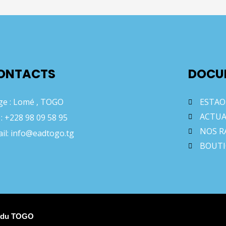
ONTACTS
DOCU
ge : Lomé , TOGO
ESTAO
ACTUA
 : +228 98 09 58 95
NOS R
il: info@eadtogo.tg
BOUT
u du TOGO