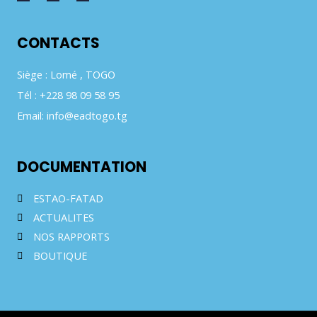
CONTACTS
Siège : Lomé , TOGO
Tél : +228 98 09 58 95
Email: info@eadtogo.tg
DOCUMENTATION
ESTAO-FATAD
ACTUALITES
NOS RAPPORTS
BOUTIQUE