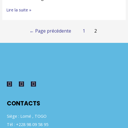
Lire la suite »
←
Page précédente
1
2
CONTACTS
Siège : Lomé , TOGO
Tél : +228 98 09 58 95